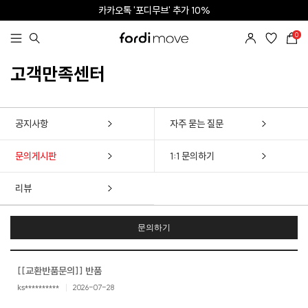
카카오톡 '포디무브' 추가 10%
SNS 태그 | App 다운로드 5%
0
SUMMER SALE l ALL ITEM 50% + OFF
고객만족센터
공지사항
자주 묻는 질문
문의게시판
1:1 문의하기
리뷰
문의하기
[[교환반품문의]] 반품
ks**********
2026-07-28