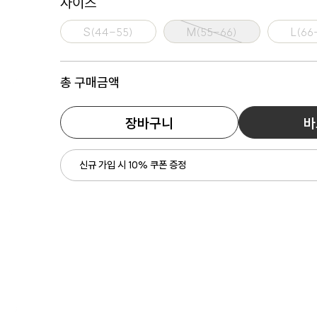
사이즈
S(44-55)
M(55-66)
L(66
총 구매금액
장바구니
바
신규 가입 시 10% 쿠폰 증정