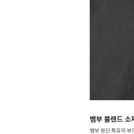
뱀부 블렌드 소
뱀부 원단 특유의 