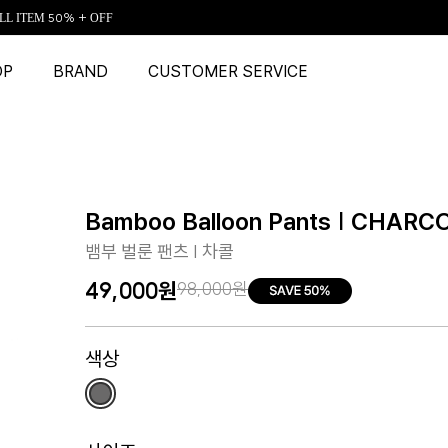
LL ITEM 50% + OFF
OP
BRAND
CUSTOMER SERVICE
Bamboo Balloon Pants | CHARC
뱀부 벌룬 팬츠 | 차콜
49,000원
98,000원
색상