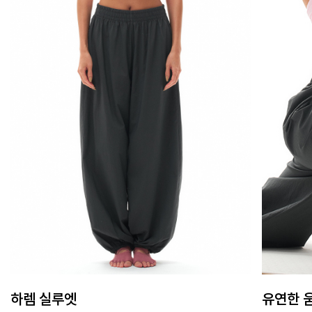
하렘 실루엣
유연한 