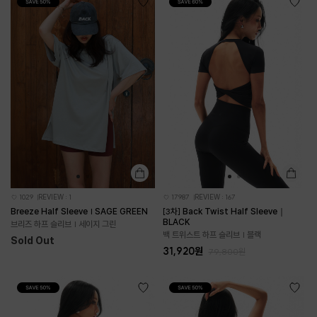
1029
REVIEW : 1
17987
REVIEW : 167
Breeze Half Sleeve | SAGE GREEN
[3차] Back Twist Half Sleeve｜
BLACK
브리즈 하프 슬리브 | 세이지 그린
백 트위스트 하프 슬리브 | 블랙
Sold Out
31,920원
79,800원