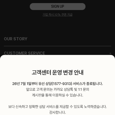
SIGN UP
가입 즉시 10% 쿠폰 지급
OUR STORY
CUSTOMER SERVICE
NOTICE
SUPPORT
FAQ
GUIDE
MEMBERSHIP
SOCIALS
PRIVACY POLOCY
INSTAGRAM
TERMS AND CONDITIONS
KAKAOTALK
회사명 : (주)에바커머스
주소 : 서울특별시 강남구 논현로127길 23 유심빌딩 3층